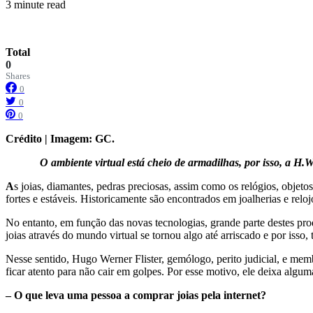
3 minute read
Total
0
Shares
0
0
0
Crédito | Imagem: GC.
O ambiente virtual está cheio de armadilhas, por isso, a H
A
s joias, diamantes, pedras preciosas, assim como os relógios, objet
fortes e estáveis. Historicamente são encontrados em joalherias e relo
No entanto, em função das novas tecnologias, grande parte destes pro
joias através do mundo virtual se tornou algo até arriscado e por isso, 
Nesse sentido, Hugo Werner Flister, gemólogo, perito judicial, e me
ficar atento para não cair em golpes. Por esse motivo, ele deixa algu
– O que leva uma pessoa a comprar joias pela internet?