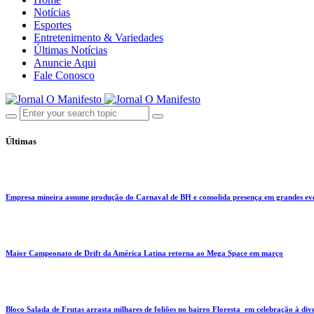
Notícias
Esportes
Entretenimento & Variedades
Últimas Notícias
Anuncie Aqui
Fale Conosco
Últimas
Empresa mineira assume produção do Carnaval de BH e consolida presença em grandes eve
Maior Campeonato de Drift da América Latina retorna ao Mega Space em março
Bloco Salada de Frutas arrasta milhares de foliões no bairro Floresta em celebração à div