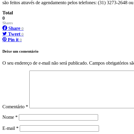
são feitos através de agendamento pelos telefones: (31) 3273-2648 o
Total
0
Shares
Share
0
Tweet
0
Pin it
0
Deixe um comentário
O seu endereço de e-mail não será publicado.
Campos obrigatórios s
Comentário
*
Nome
*
E-mail
*