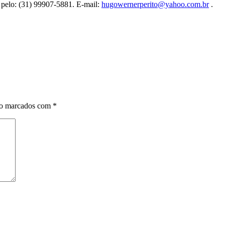
u pelo: (31) 99907-5881. E-mail:
hugowernerperito@yahoo.com.br
.
ão marcados com
*