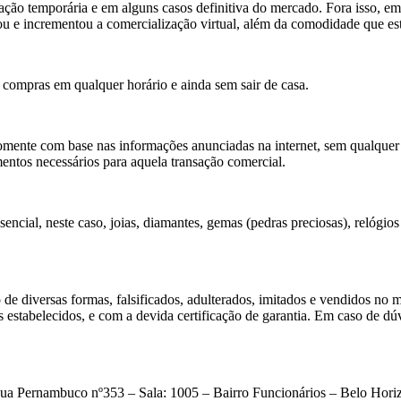
ação temporária e em alguns casos definitiva do mercado. Fora isso, e
u e incrementou a comercialização virtual, além da comodidade que es
s compras em qualquer horário e ainda sem sair de casa.
omente com base nas informações anunciadas na internet, sem qualquer a
mentos necessários para aquela transação comercial.
esencial, neste caso, joias, diamantes, gemas (pedras preciosas), relóg
ão de diversas formas, falsificados, adulterados, imitados e vendidos no
 estabelecidos, e com a devida certificação de garantia. Em caso de dúvi
 Rua Pernambuco nº353 – Sala: 1005 – Bairro Funcionários – Belo Hori