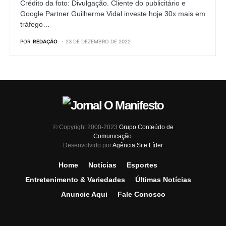
Crédito da foto: Divulgação. Cliente do publicitário e
Google Partner Guilherme Vidal investe hoje 30x mais em
tráfego…
POR
REDAÇÃO
23 DE DEZEMBRO DE 2022
© Copyright 2000-2023
Grupo Conteúdo de
Comunicação
.
Desenvolvido por
Agência Site Líder
Home
Notícias
Esportes
Entretenimento & Variedades
Últimas Notícias
Anuncie Aqui
Fale Conosco