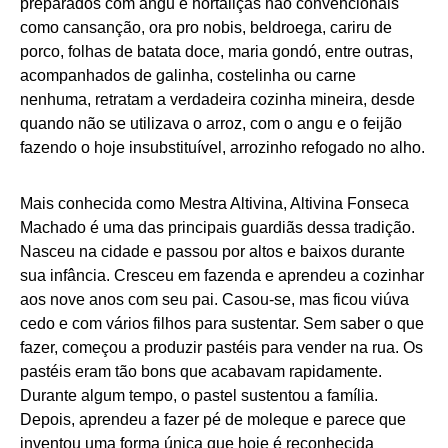
preparados com angu e hortaliças não convencionais
como cansanção, ora pro nobis, beldroega, cariru de
porco, folhas de batata doce, maria gondó, entre outras,
acompanhados de galinha, costelinha ou carne
nenhuma, retratam a verdadeira cozinha mineira, desde
quando não se utilizava o arroz, com o angu e o feijão
fazendo o hoje insubstituível, arrozinho refogado no alho.
Mais conhecida como Mestra Altivina, Altivina Fonseca
Machado é uma das principais guardiãs dessa tradição.
Nasceu na cidade e passou por altos e baixos durante
sua infância. Cresceu em fazenda e aprendeu a cozinhar
aos nove anos com seu pai. Casou-se, mas ficou viúva
cedo e com vários filhos para sustentar. Sem saber o que
fazer, começou a produzir pastéis para vender na rua. Os
pastéis eram tão bons que acabavam rapidamente.
Durante algum tempo, o pastel sustentou a família.
Depois, aprendeu a fazer pé de moleque e parece que
inventou uma forma única que hoje é reconhecida