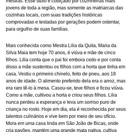
mestras. Esse título é cobiçado por cozinheiras mais
jovens de toda a região, mas somente as matriarcas das
cozinhas locais, com suas tradições históricas
comprovadas e testadas por gerações podem ostentar,
para orgulho de suas famílias.
Mais conhecida como Mestra Lilia da Quita, Maria da
Silva Maia tem hoje 70 anos, é viúva e mãe de cinco
filhos. Lilia conta que o pai foi embora cedo e por conta
disso a mãe sustentou os filhos com a horta que tinha em
casa. Vestiu o primeiro chinelo, feito de pneu, aos 18
anos de idade. O alimento preferido dela era o arroz, mas
era raro tê-lo à mesa. Casou-se, teve filhos e ficou viúva.
Como a mãe, cultivou a horta e criou seus filhos. Lilia
nunca perdeu a esperança e leva um sorriso puro de
criança no rosto. Hoje em dia, ela é reconhecida por seus
talentos culinários e vive bem por meio de seu ofício.
Mora em uma casa linda em São João de Bicas, onde
cria pavões, mantém uma grande mata nativa, cultiva