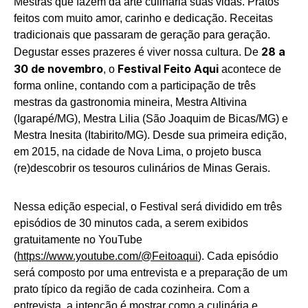
Mestras que fazem da arte culinária suas vidas. Pratos
feitos com muito amor, carinho e dedicação. Receitas
tradicionais que passaram de geração para geração.
28 a
Degustar esses prazeres é viver nossa cultura. De
30 de novembro
Festival Feito Aqui
, o
acontece de
forma online, contando com a participação de três
mestras da gastronomia mineira, Mestra Altivina
(Igarapé/MG), Mestra Lilia (São Joaquim de Bicas/MG) e
Mestra Inesita (Itabirito/MG). Desde sua primeira edição,
em 2015, na cidade de Nova Lima, o projeto busca
(re)descobrir os tesouros culinários de Minas Gerais.
Nessa edição especial, o Festival será dividido em três
episódios de 30 minutos cada, a serem exibidos
gratuitamente no YouTube
(
https://www.youtube.com/@Feitoaqui
). Cada episódio
será composto por uma entrevista e a preparação de um
prato típico da região de cada cozinheira. Com a
entrevista, a intenção é mostrar como a culinária e