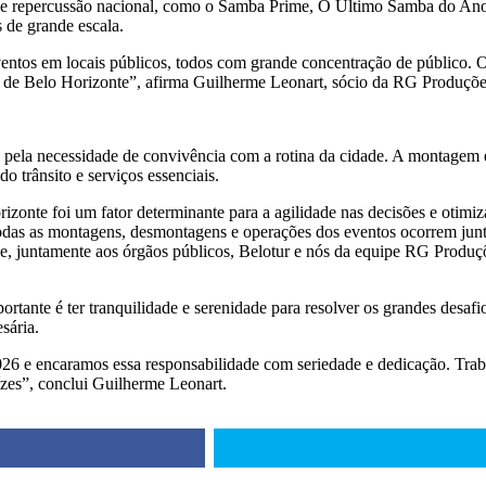
 de repercussão nacional, como o Samba Prime, O Último Samba do Ano,
s de grande escala.
eventos em locais públicos, todos com grande concentração de público.
al de Belo Horizonte”, afirma Guilherme Leonart, sócio da RG Produçõe
s pela necessidade de convivência com a rotina da cidade. A montagem
 trânsito e serviços essenciais.
zonte foi um fator determinante para a agilidade nas decisões e otimi
e todas as montagens, desmontagens e operações dos eventos ocorrem j
pe, juntamente aos órgãos públicos, Belotur e nós da equipe RG Produçõ
ortante é ter tranquilidade e serenidade para resolver os grandes desa
sária.
026 e encaramos essa responsabilidade com seriedade e dedicação. Tr
aízes”, conclui Guilherme Leonart.