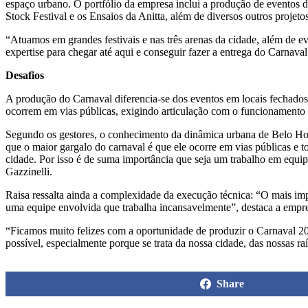
espaço urbano. O portfólio da empresa inclui a produção de eventos
Stock Festival e os Ensaios da Anitta, além de diversos outros projeto
“Atuamos em grandes festivais e nas três arenas da cidade, além de 
expertise para chegar até aqui e conseguir fazer a entrega do Carnav
Desafios
A produção do Carnaval diferencia-se dos eventos em locais fechado
ocorrem em vias públicas, exigindo articulação com o funcionamento do
Segundo os gestores, o conhecimento da dinâmica urbana de Belo Hori
que o maior gargalo do carnaval é que ele ocorre em vias públicas 
cidade. Por isso é de suma importância que seja um trabalho em equi
Gazzinelli.
Raisa ressalta ainda a complexidade da execução técnica: “O mais imp
uma equipe envolvida que trabalha incansavelmente”, destaca a empre
“Ficamos muito felizes com a oportunidade de produzir o Carnaval 2
possível, especialmente porque se trata da nossa cidade, das nossas r
Share