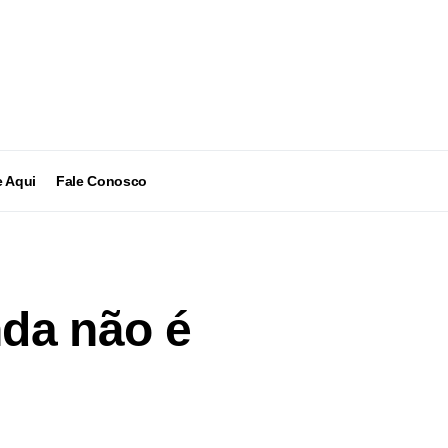
 Aqui
Fale Conosco
da não é