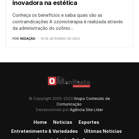
inovadora na estética
Conheça os benefícios e saiba quais são as
contraindicações A ozonioterapia é realizada através
da administração do ozônio…
POR
REDAÇÃO
19 DE SETEMBRO DE 2023
© Copyright 2000-2023
Grupo Conteúdo de
Comunicação
.
Desenvolvido por
Agência Site Líder
Home
Notícias
Esportes
Entretenimento & Variedades
Últimas Notícias