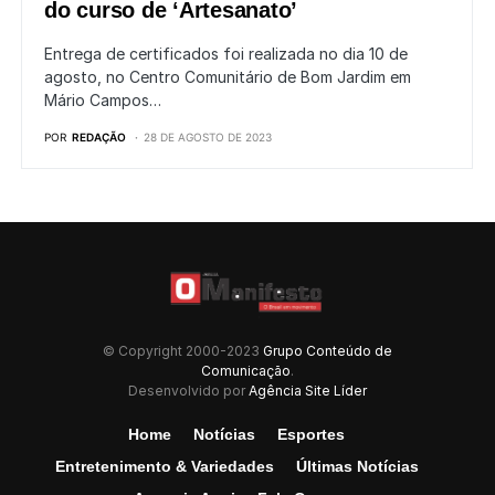
do curso de ‘Artesanato’
Entrega de certificados foi realizada no dia 10 de
agosto, no Centro Comunitário de Bom Jardim em
Mário Campos…
POR
REDAÇÃO
28 DE AGOSTO DE 2023
© Copyright 2000-2023
Grupo Conteúdo de
Comunicação
.
Desenvolvido por
Agência Site Líder
Home
Notícias
Esportes
Entretenimento & Variedades
Últimas Notícias