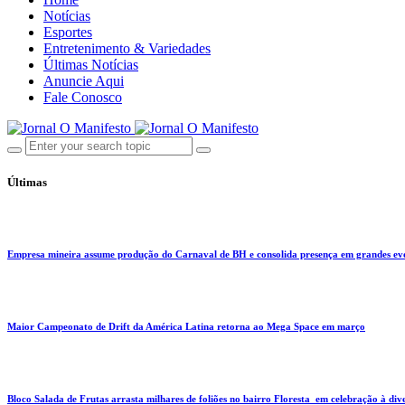
Notícias
Esportes
Entretenimento & Variedades
Últimas Notícias
Anuncie Aqui
Fale Conosco
Últimas
Empresa mineira assume produção do Carnaval de BH e consolida presença em grandes eve
Maior Campeonato de Drift da América Latina retorna ao Mega Space em março
Bloco Salada de Frutas arrasta milhares de foliões no bairro Floresta em celebração à div